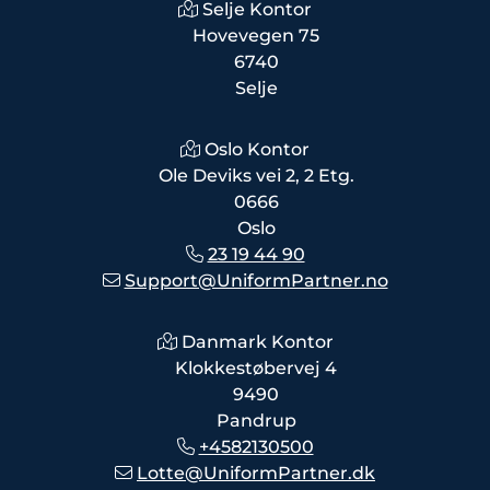
Selje Kontor
Hovevegen 75
6740
Selje
Oslo Kontor
Ole Deviks vei 2, 2 Etg.
0666
Oslo
23 19 44 90
Support@UniformPartner.no
Danmark Kontor
Klokkestøbervej 4
9490
Pandrup
+4582130500
Lotte@UniformPartner.dk