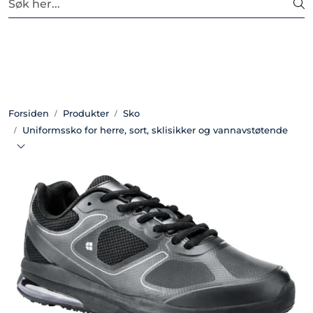
Skip to main content
Fri frakt ved kjøp over 2500,-
Produkter
Maritim
Forsiden
Produkter
Sko
Uniformssko for herre, sort, sklisikker og vannavstøtende
Detaljhandel
Transport
Tjenesteyrke
Hotell og Restaurant
Profilering