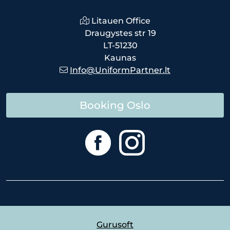
Litauen Office
Draugystes str 19
LT-51230
Kaunas
Info@UniformPartner.lt
Booking Oslo
Gurusoft