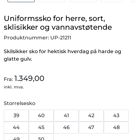
Uniformssko for herre, sort,
sklisikker og vannavstøtende
Produktnummer:
UP-21211
Skilsikker sko for hektisk hverdag på harde og
glatte gulv.
1.349,00
Fra:
inkl. mva.
Storrelsesko
39
40
41
42
43
44
45
46
47
48
49
50