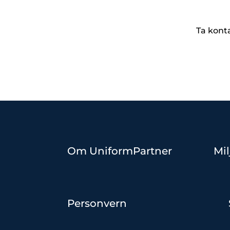
Ta kont
Om UniformPartner
Mil
Personvern