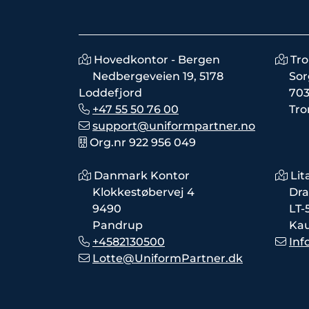
Hovedkontor - Bergen
Tr
Nedbergeveien 19, 5178
Sor
Loddefjord
703
+47 55 50 76 00
Tr
support@uniformpartner.no
Org.nr 922 956 049
Danmark Kontor
Lit
Klokkestøbervej 4
Dra
9490
LT-
Pandrup
Ka
+4582130500
Inf
Lotte@UniformPartner.dk