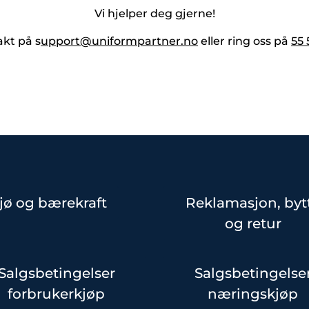
Vi hjelper deg gjerne!
akt på s
upport@uniformpartner.no
eller ring oss på
55 
jø og bærekraft
Reklamasjon, byt
og retur
Salgsbetingelser
Salgsbetingelse
forbrukerkjøp
næringskjøp