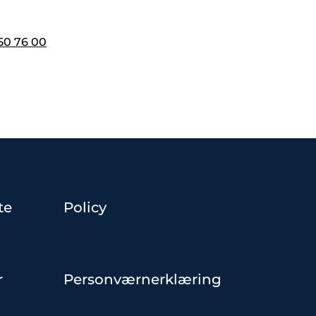
50 76 00
te
Policy
r
Personværnerklæring