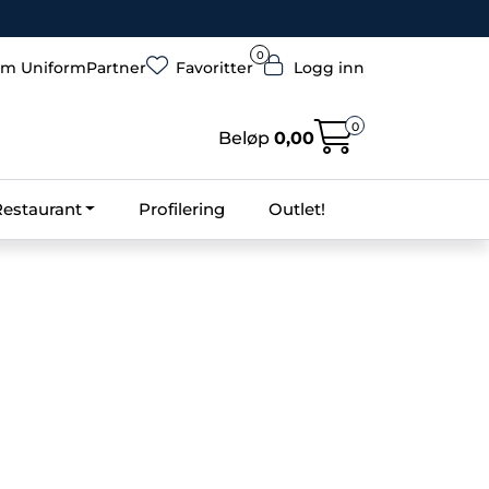
0
m UniformPartner
Favoritter
Logg inn
0
Beløp
0,00
Restaurant
Profilering
Outlet!