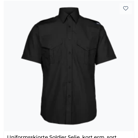
Uniformsskjorte Soldier Selje, kort erm, sort