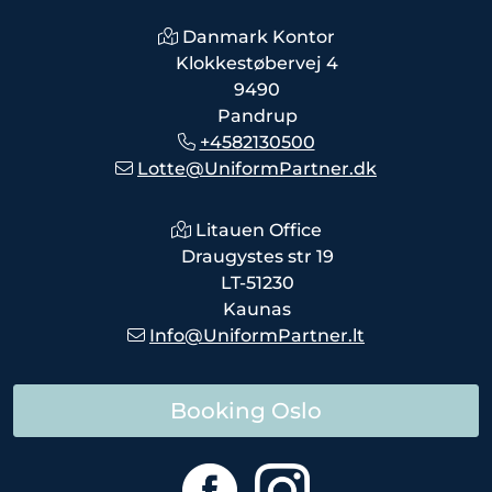
Danmark Kontor
Klokkestøbervej 4
9490
Pandrup
+4582130500
Lotte@UniformPartner.dk
Litauen Office
Draugystes str 19
LT-51230
Kaunas
Info@UniformPartner.lt
Booking Oslo