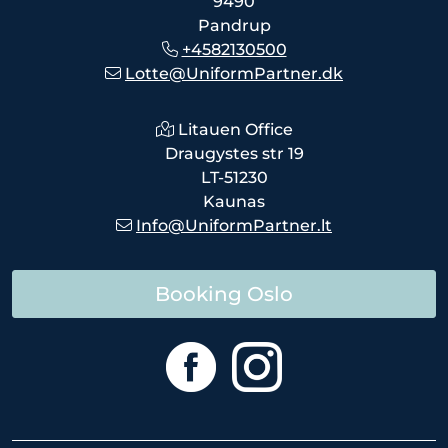
9490
Pandrup
+4582130500
Lotte@UniformPartner.dk
Litauen Office
Draugystes str 19
LT-51230
Kaunas
Info@UniformPartner.lt
Booking Oslo