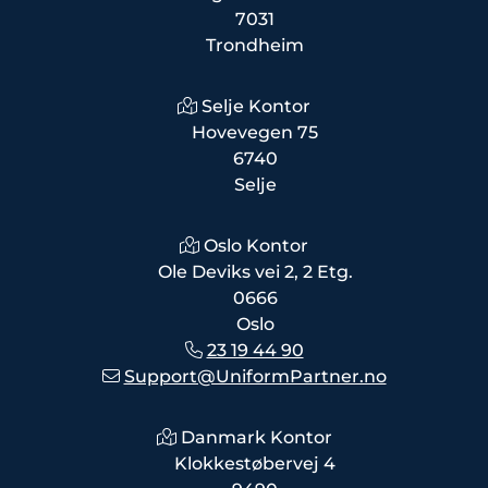
7031
Trondheim
Selje Kontor
Hovevegen 75
6740
Selje
Oslo Kontor
Ole Deviks vei 2, 2 Etg.
0666
Oslo
23 19 44 90
Support@UniformPartner.no
Danmark Kontor
Klokkestøbervej 4