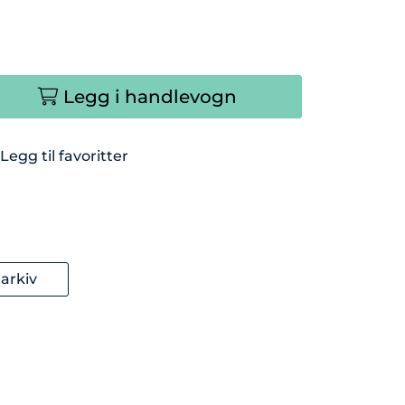
Legg i handlevogn
Legg til favoritter
arkiv