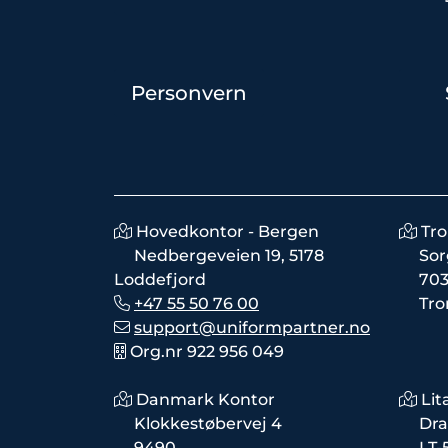
Personvern
Hovedkontor - Bergen
Tr
Nedbergeveien 19, 5178
Sor
Loddefjord
703
+47 55 50 76 00
Tr
support@uniformpartner.no
Org.nr 922 956 049
Danmark Kontor
Lit
Klokkestøbervej 4
Dra
9490
LT-