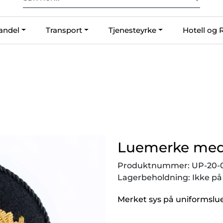
Fri frakt ved kjøp over 2500,-
andel
Transport
Tjenesteyrke
Hotell og 
O
Luemerke med
Produktnummer:
UP-20-
Lagerbeholdning:
Ikke på
Merket sys på uniformslue