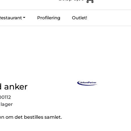
0
Restaurant
Profilering
Outlet!
m UniformPartner
Favoritter
Logg inn
 anker
00112
 lager
n om det bestilles samlet.