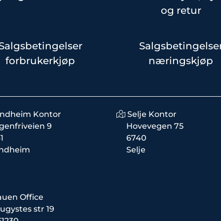
og retur
Salgsbetingelser
Salgsbetingelse
forbrukerkjøp
næringskjøp
ondheim Kontor
Selje Kontor
genfriveien 9
Hovevegen 75
1
6740
ondheim
Selje
auen Office
ugystes str 19
51230