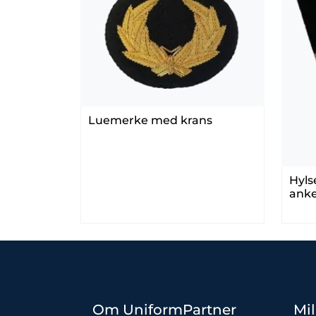
Luemerke med krans
Hylse
anke
Om UniformPartner
Mil