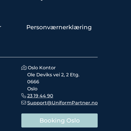
r
Personværnerklæring
Oslo Kontor
Ole Deviks vei 2, 2 Etg.
0666
Oslo
23 19 44 90
Support@UniformPartner.no
Booking Oslo