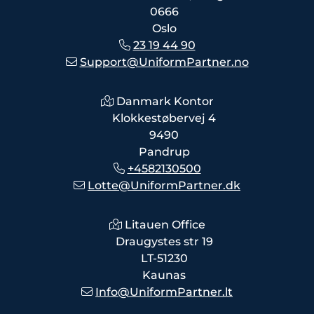
0666
Oslo
23 19 44 90
Support@UniformPartner.no
Danmark Kontor
Klokkestøbervej 4
9490
Pandrup
+4582130500
Lotte@UniformPartner.dk
Litauen Office
Draugystes str 19
LT-51230
Kaunas
Info@UniformPartner.lt