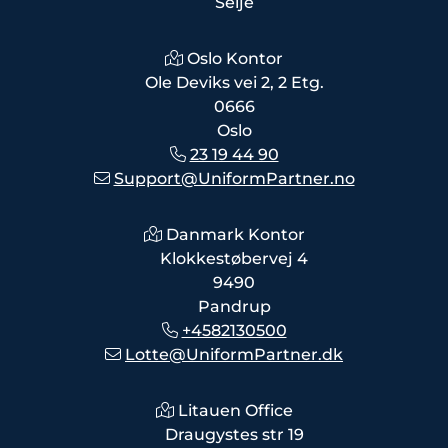
Selje
Oslo Kontor
Ole Deviks vei 2, 2 Etg.
0666
Oslo
23 19 44 90
Support@UniformPartner.no
Danmark Kontor
Klokkestøbervej 4
9490
Pandrup
+4582130500
Lotte@UniformPartner.dk
Litauen Office
Draugystes str 19