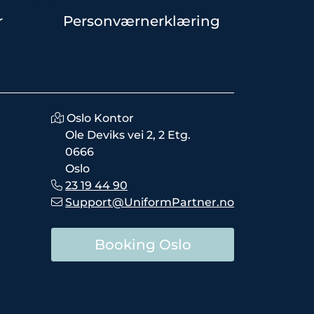
r
Personværnerklæring
Oslo Kontor
Ole Deviks vei 2, 2 Etg.
0666
Oslo
23 19 44 90
Support@UniformPartner.no
Booking Oslo