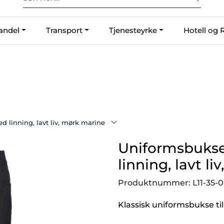
Fri frakt ved kjøp over 2500,-
andel
Transport
Tjenesteyrke
Hotell og 
O
 linning, lavt liv, mørk marine
Uniformsbukse
linning, lavt l
Produktnummer:
L11-35-
Klassisk uniformsbukse til