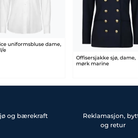
ice uniformsbluse dame,
 l/e
Offisersjakke sjø, dame,
mørk marine
jø og bærekraft
Reklamasjon, byt
og retur