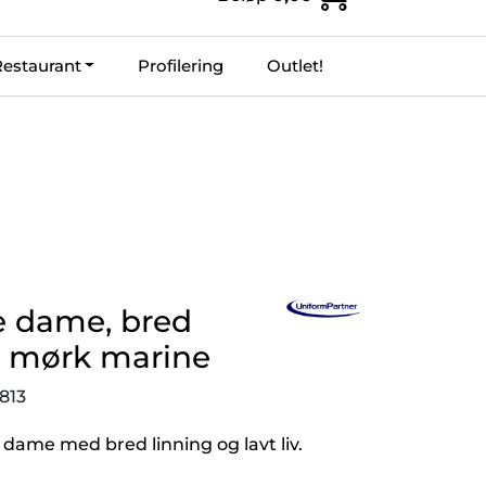
0
Restaurant
Profilering
Outlet!
m UniformPartner
Favoritter
Logg inn
 dame, bred
iv, mørk marine
0813
 dame med bred linning og lavt liv.