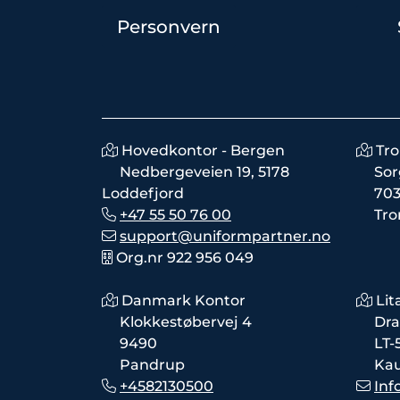
Personvern
Hovedkontor - Bergen
Tr
Nedbergeveien 19, 5178
Sor
Loddefjord
703
+47 55 50 76 00
Tr
support@uniformpartner.no
Org.nr 922 956 049
Danmark Kontor
Lit
Klokkestøbervej 4
Dra
9490
LT-
Pandrup
Ka
+4582130500
Inf