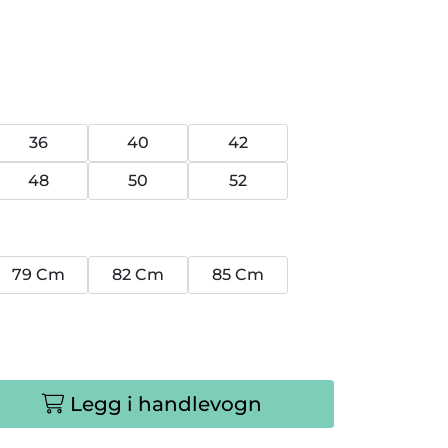
36
40
42
48
50
52
79 Cm
82 Cm
85 Cm
Legg i handlevogn