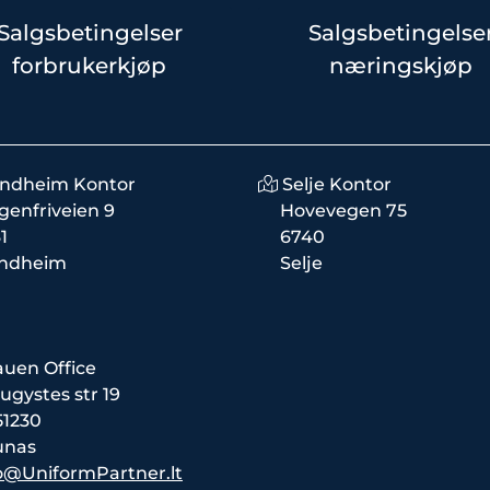
Salgsbetingelser
Salgsbetingelse
forbrukerkjøp
næringskjøp
ondheim Kontor
Selje Kontor
genfriveien 9
Hovevegen 75
1
6740
ondheim
Selje
auen Office
ugystes str 19
51230
unas
o@UniformPartner.lt