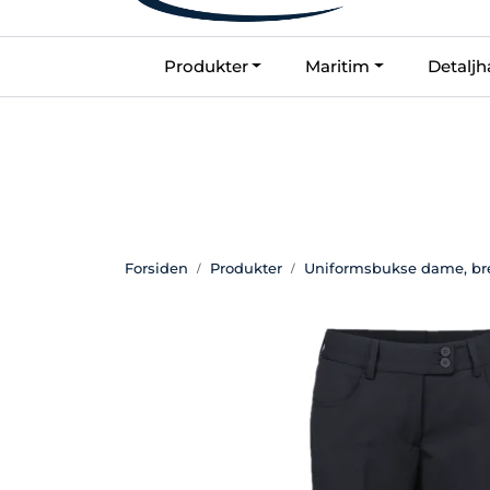
Skip to main content
Produkter
Maritim
Detaljh
Kontakt oss
Forsiden
Produkter
Uniformsbukse dame, bred